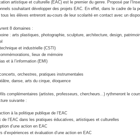
ation artistique et culturelle (EAC) est le premier du genre. Proposé par l’Ins
nnels souhaitant développer des projets EAC. En effet, dans le cadre de la po
ous les élèves entreront au-cours de leur scolarité en contact avec un dispos
vrent 8 domaines :
moine : arts plastiques, photographie, sculpture, architecture, design, patrimoi
el
 technique et industrielle (CSTI)
 commémorations, lieux de mémoire
as et à l’information (EMI)
concerts, orchestres, pratiques instrumentales
héâtre, danse, arts du cirque, éloquence
fils complémentaires (artistes, professeurs, chercheurs...) rythmeront le cou
ture suivante :
ction à la politique publique de l’EAC
 de l’EAC dans les pratiques éducatives, artistiques et culturelles
ption d’une action en EAC
s d’expériences et évaluation d’une action en EAC