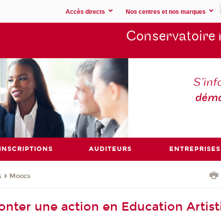
Accès directs
Nos centres et nos marques
Conservatoire 
S’inf
déma
INSCRIPTIONS
AUDITEURS
ENTREPRISES
s
Moocs
ter une action en Education Artist