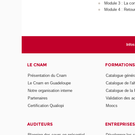
Module 3 : La co
Module 4 : Retour
Infos
LE CNAM
FORMATIONS
Présentation du Cnam
Catalogue génér
Le Cnam en Guadeloupe
Catalogue de l'a
Notre organisation interne
Catalogue de l
Partenaires
Validation des 
Certification Qualiopi
Moocs
AUDITEURS
ENTREPRISES
Planning des cours en présentiel
Développer les 