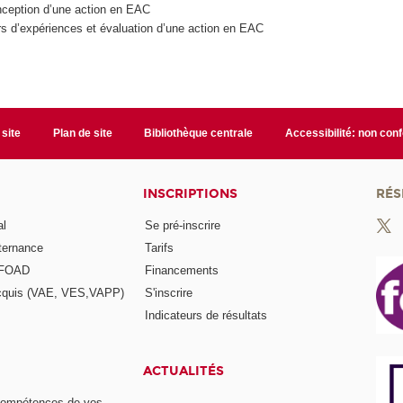
nception d’une action en EAC
s d’expériences et évaluation d’une action en EAC
 site
Plan de site
Bibliothèque centrale
Accessibilité: non con
INSCRIPTIONS
RÉS
al
Se pré-inscrire
lternance
Tarifs
a FOAD
Financements
acquis (VAE, VES,VAPP)
S'inscrire
Indicateurs de résultats
ACTUALITÉS
compétences de vos