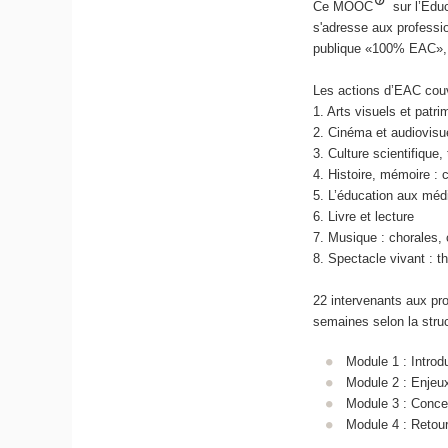
Ce MOOC
sur l’Éduc
s'adresse aux professio
publique «100% EAC», t
Les actions d’EAC cou
1. Arts visuels et patri
2. Cinéma et audiovisu
3. Culture scientifique,
4. Histoire, mémoire :
5. L’éducation aux médi
6. Livre et lecture
7. Musique : chorales, 
8. Spectacle vivant : t
22 intervenants aux pro
semaines selon la struc
Module 1 : Introdu
Module 2 : Enjeux
Module 3 : Conce
Module 4 : Retour