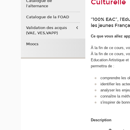
Culturelle
Catalogue de
l'alternance
Catalogue de la FOAD
“100% EAC”, l’Edu
les jeunes França
Validation des acquis
(VAE, VES,VAPP)
Ce que vous allez ap
Moocs
À la fin de ce cours, v
À la fin de ce cours, v
Education Artistique et
permettra de :
comprendre les ob
identifier les act
analyser les enje
connaître la mét
s'inspirer de bon
Description