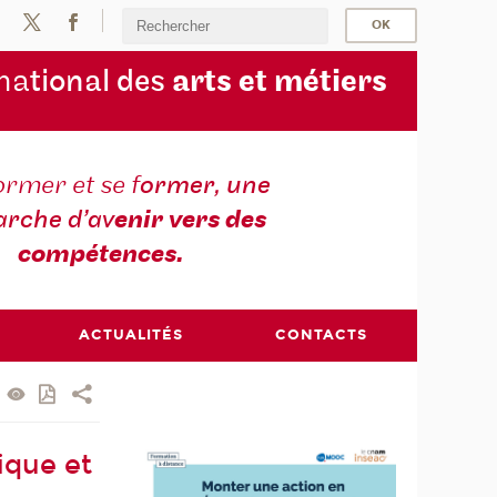
na
tional des
arts et métiers
ormer et se f
ormer, une
rche d’av
enir vers des
compétences.
ACTUALITÉS
CONTACTS
ique et