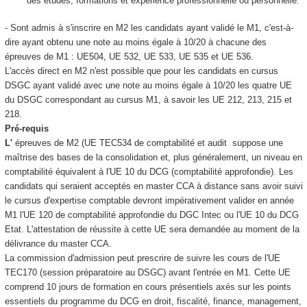
des études, formations et expérience professionnelle ou personnelle.
- Sont admis à s'inscrire en M2 les candidats ayant validé le M1, c'est-à-
dire ayant obtenu une note au moins égale à 10/20 à chacune des
épreuves de M1 : UE504, UE 532, UE 533, UE 535 et UE 536.
L'accès direct en M2 n'est possible que pour les candidats en cursus
DSGC ayant validé avec une note au moins égale à 10/20 les quatre UE
du DSGC correspondant au cursus M1, à savoir les UE 212, 213, 215 et
218.
Pré-requis
L'
épreuves de M2 (UE TEC534 de comptabilité et audit suppose une
maîtrise des bases de la consolidation et, plus généralement, un niveau en
comptabilité équivalent à l'UE 10 du DCG (comptabilité approfondie). Les
candidats qui seraient acceptés en master CCA à distance sans avoir suivi
le cursus d'expertise comptable devront impérativement valider en année
M1 l'UE 120 de comptabilité approfondie du DGC Intec ou l'UE 10 du DCG
Etat. L'attestation de réussite à cette UE sera demandée au moment de la
délivrance du master CCA.
La commission d'admission peut prescrire de suivre les cours de l'UE
TEC170 (session préparatoire au DSGC) avant l'entrée en M1. Cette UE
comprend 10 jours de formation en cours présentiels axés sur les points
essentiels du programme du DCG en droit, fiscalité, finance, management,