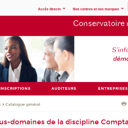
Accès directs
Nos centres et nos marques
Conservatoire 
S’inf
déma
INSCRIPTIONS
AUDITEURS
ENTREPRISES
s
Catalogue général
ous-domaines de la discipline Comptab