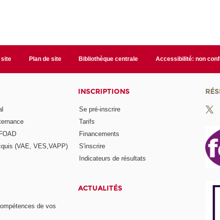
 site
Plan de site
Bibliothèque centrale
Accessibilité: non con
INSCRIPTIONS
RÉS
al
Se pré-inscrire
lternance
Tarifs
a FOAD
Financements
acquis (VAE, VES,VAPP)
S'inscrire
Indicateurs de résultats
ACTUALITÉS
compétences de vos