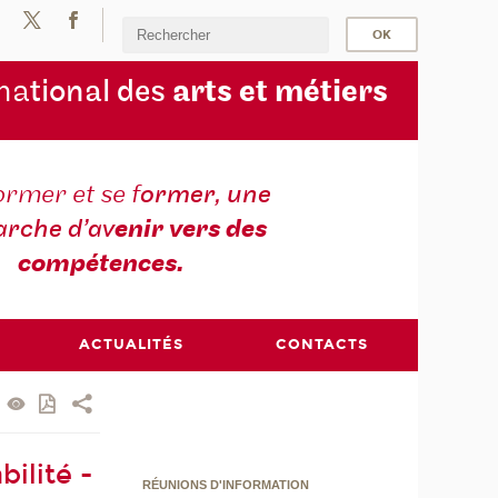
na
tional des
arts et métiers
ormer et se f
ormer, une
rche d’av
enir vers des
compétences.
ACTUALITÉS
CONTACTS
ilité -
RÉUNIONS D'INFORMATION