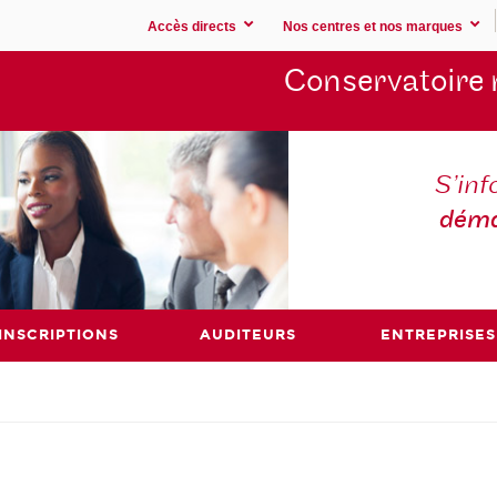
Accès directs
Nos centres et nos marques
Conservatoire 
S’inf
déma
INSCRIPTIONS
AUDITEURS
ENTREPRISES