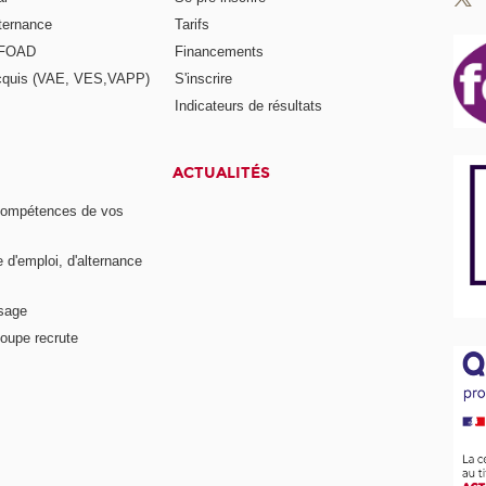
lternance
Tarifs
a FOAD
Financements
acquis (VAE, VES,VAPP)
S'inscrire
Indicateurs de résultats
ACTUALITÉS
compétences de vos
e d'emploi, d'alternance
ssage
oupe recrute