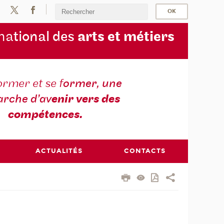
na
tional des
arts et métiers
ormer et se f
ormer, une
rche d’av
enir vers des
compétences.
ACTUALITÉS
CONTACTS