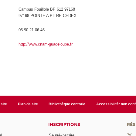
Campus Fouillole BP 612 97168
97168 POINTE A PITRE CEDEX
05 90 21 06 46
http://www.cnam-guadeloupe.fr
 site
Plan de site
Bibliothèque centrale
Accessibilité: non con
INSCRIPTIONS
RÉS
al
Se pré-inscrire