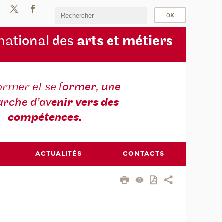
na
tional des
arts et métiers
ormer et se f
ormer, une
rche d’av
enir vers des
compétences.
ACTUALITÉS
CONTACTS