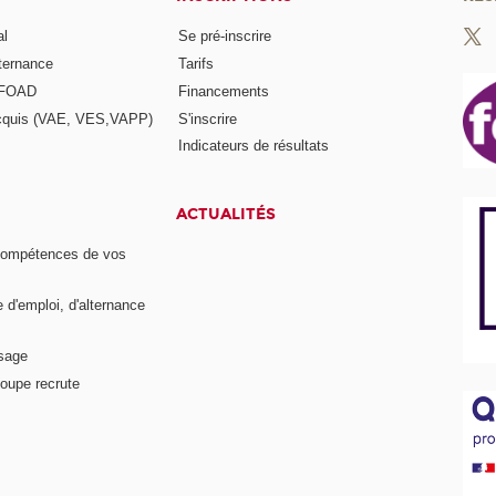
al
Se pré-inscrire
lternance
Tarifs
a FOAD
Financements
acquis (VAE, VES,VAPP)
S'inscrire
Indicateurs de résultats
ACTUALITÉS
compétences de vos
e d'emploi, d'alternance
ssage
oupe recrute