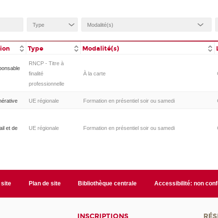
tion
Type
Modalité(s)
RNCP - Titre à
ponsable
finalité
À la carte
professionnelle
nérative
UE régionale
Formation en présentiel soir ou samedi
il et de
UE régionale
Formation en présentiel soir ou samedi
 site
Plan de site
Bibliothèque centrale
Accessibilité: non con
INSCRIPTIONS
RÉS