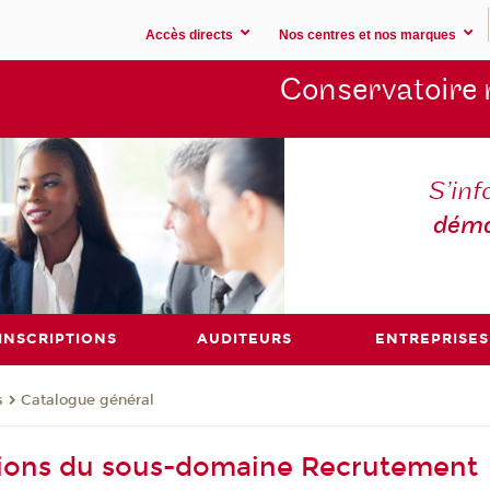
Accès directs
Nos centres et nos marques
Conservatoire 
S’inf
déma
INSCRIPTIONS
AUDITEURS
ENTREPRISES
s
Catalogue général
tions du sous-domaine Recrutement