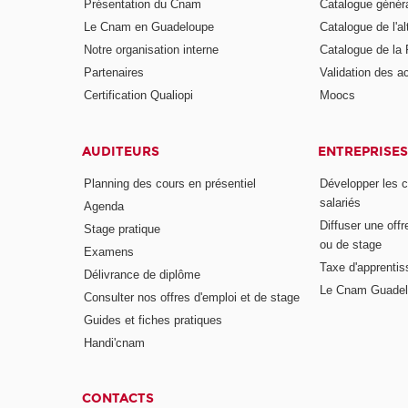
Présentation du Cnam
Catalogue génér
Le Cnam en Guadeloupe
Catalogue de l'a
Notre organisation interne
Catalogue de l
Partenaires
Validation des 
Certification Qualiopi
Moocs
AUDITEURS
ENTREPRISES
Planning des cours en présentiel
Développer les 
salariés
Agenda
Diffuser une offr
Stage pratique
ou de stage
Examens
Taxe d'apprenti
Délivrance de diplôme
Le Cnam Guadel
Consulter nos offres d'emploi et de stage
Guides et fiches pratiques
Handi'cnam
CONTACTS