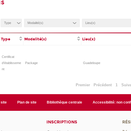
is
Type
Modalité(s)
Lieu(x)
Certificat
d'établisseme
Package
Guadeloupe
nt
Premier
Précédent
1
Suiv
 site
Plan de site
Bibliothèque centrale
Accessibilité: non con
INSCRIPTIONS
RÉS