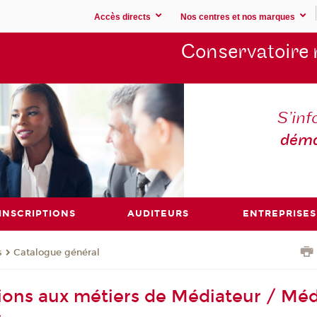
Accès directs
Nos centres et nos marques
Conservatoire 
S’inf
déma
INSCRIPTIONS
AUDITEURS
ENTREPRISES
s
Catalogue général
ions aux métiers de Médiateur / Méd