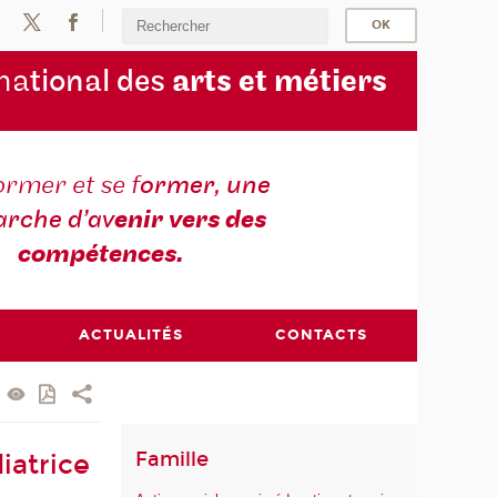
na
tional des
arts et métiers
ormer et se f
ormer, une
rche d’av
enir vers des
compétences.
ACTUALITÉS
CONTACTS
Famille
iatrice