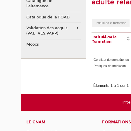
adulte rela
Catalogue de
l'alternance
Catalogue de la FOAD
Validation des acquis
(VAE, VES,VAPP)
Intitulé de la
formation
Moocs
Certificat de compétence
Pratiques de médiation
Éléments 1 à 1 sur 1
Infos
LE CNAM
FORMATIONS