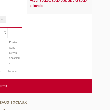
Action sociale, socio-éducative et socio-
culturelle
Entrée
Sans
niveau
spécifiqu
e
ant
Dernier
forme
EAUX SOCIAUX