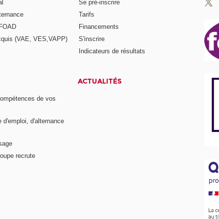
al
Se pré-inscrire
lternance
Tarifs
a FOAD
Financements
acquis (VAE, VES,VAPP)
S'inscrire
Indicateurs de résultats
ACTUALITÉS
compétences de vos
e d'emploi, d'alternance
ssage
oupe recrute