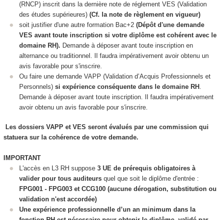
(RNCP
) inscrit dans la dernière note de réglement VES
(Validation
des études supérieures
)
(Cf. la note de règlement en vigueur)
soit justifier d'une autre formation Bac+2
(Dépôt d'une demande
VES
avant toute inscription si votre diplôme est cohérent avec le
domaine RH).
Demande à déposer avant toute inscription en
alternance
ou traditionnel. Il faudra impérativement avoir obtenu un
avis favorable pour s'inscrire.
Ou faire une demande VAPP
(Validation d’Acquis Professionnels et
Personnels)
si expérience conséquente dans le domaine RH
.
Demande à déposer avant toute inscription. Il faudra impérativement
avoir obtenu un avis favorable pour s'inscrire.
Les dossiers VAPP
et VES
seront évalués par une commission qui
statuera sur la cohérence de votre demande.
IMPORTANT
L'accès en L3 RH suppose
3 UE de prérequis obligatoires à
valider
pour tous auditeurs
quel que soit le diplôme d'entrée :
FPG001 - FPG003 et CCG100 (aucune dérogation, substitution ou
validation n'est accordée)
Une expérience professionnelle d’un an minimum dans la
fonction RH est nécessaire pour obtenir le diplôme, validé par