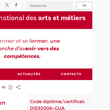
na
tional des
arts et métiers
ormer et se f
ormer, une
rche d’av
enir vers des
compétences.
ACTUALITÉS
CONTACTS
Code diplôme/certificat:
on
DIE9200A-GUA