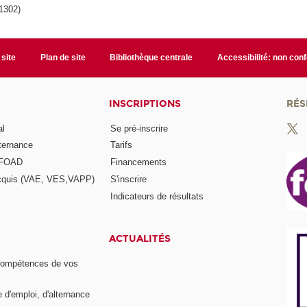
1302)
 site
Plan de site
Bibliothèque centrale
Accessibilité: non con
INSCRIPTIONS
RÉS
al
Se pré-inscrire
lternance
Tarifs
a FOAD
Financements
acquis (VAE, VES,VAPP)
S'inscrire
Indicateurs de résultats
ACTUALITÉS
compétences de vos
e d'emploi, d'alternance