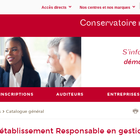
Accès directs
Nos centres et nos marques
Conservatoire 
S’inf
déma
INSCRIPTIONS
AUDITEURS
ENTREPRISES
s
Catalogue général
établissement Responsable en gesti