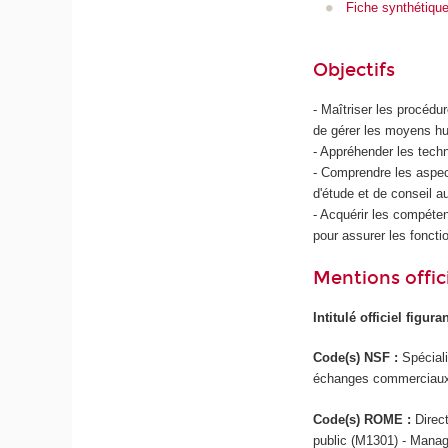
Fiche synthétiqu
Objectifs
- Maîtriser les procédu
de gérer les moyens hu
- Appréhender les techn
- Comprendre les aspect
d'étude et de conseil au
- Acquérir les compét
pour assurer les foncti
Mentions offici
Intitulé officiel figur
Code(s) NSF :
Spéciali
échanges commerciaux (
Code(s) ROME :
Direc
public (M1301) - Manage