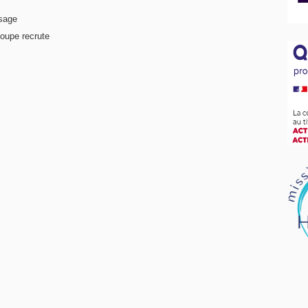
ssage
oupe recrute