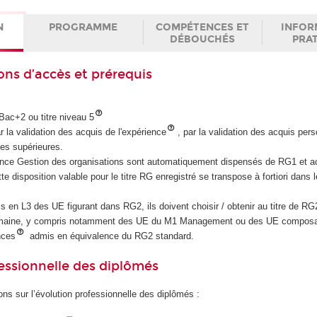
N
PROGRAMME
COMPÉTENCES ET
INFOR
DÉBOUCHÉS
PRA
ons d’accès et prérequis
 Bac+2 ou titre niveau 5
r la validation des acquis de l'expérience
, par la validation des acquis per
es supérieures.
icence Gestion des organisations sont automatiquement dispensés de RG1 et 
e disposition valable pour le titre RG enregistré se transpose à fortiori dans 
s en L3 des UE figurant dans RG2, ils doivent choisir / obtenir au titre de R
maine, y compris notamment des UE du M1 Management ou des UE composan
nces
admis en équivalence du RG2 standard.
essionnelle des diplômés
ons sur l’évolution professionnelle des diplômés :