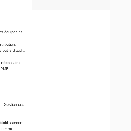
des équipes et
tribution.
outils d'audit,
s nécessaires
e PME.
) - Gestion des
d établissement
etite ou