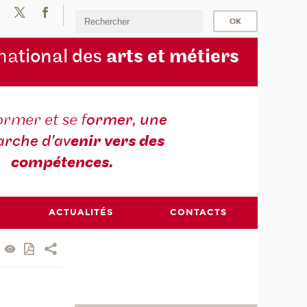
na
tional des
arts et métiers
ormer et se f
ormer, une
rche d’av
enir vers des
compétences.
ACTUALITÉS
CONTACTS