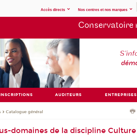
Accès directs
Nos centres et nos marques
Conservatoire 
S’inf
déma
INSCRIPTIONS
AUDITEURS
ENTREPRISES
s
Catalogue général
ous-domaines de la discipline Culture