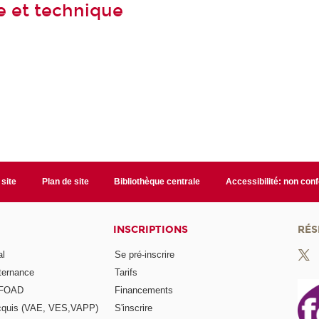
ue et technique
 site
Plan de site
Bibliothèque centrale
Accessibilité: non con
INSCRIPTIONS
RÉS
al
Se pré-inscrire
lternance
Tarifs
a FOAD
Financements
acquis (VAE, VES,VAPP)
S'inscrire