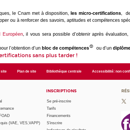
iques, le Cnam met à disposition,
les micro-certifications
, de
opper ou à renforcer des savoirs, aptitudes et compétences spé
l Européen
, il vous sera possible d’obtenir après évaluation
our l’obtention d’un
bloc de compétences
ou d’un
diplôm
rtifications sans plus tarder !
 site
Plan de site
Bibliothèque centrale
Accessibilité: non con
INSCRIPTIONS
RÉS
al
Se pré-inscrire
lternance
Tarifs
a FOAD
Financements
acquis (VAE, VES,VAPP)
S'inscrire