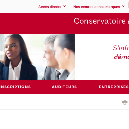
Accès directs
Nos centres et nos marques
Conservatoire 
S’inf
déma
INSCRIPTIONS
AUDITEURS
ENTREPRISES