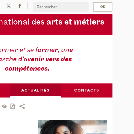
na
tional des
arts et métiers
ormer et se f
ormer, une
rche d’av
enir vers des
compétences.
ACTUALITÉS
CONTACTS