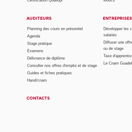
Certification Qualiopi
Moocs
AUDITEURS
ENTREPRISES
Planning des cours en présentiel
Développer les 
salariés
Agenda
Diffuser une offr
Stage pratique
ou de stage
Examens
Taxe d'apprenti
Délivrance de diplôme
Le Cnam Guadel
Consulter nos offres d'emploi et de stage
Guides et fiches pratiques
Handi'cnam
CONTACTS