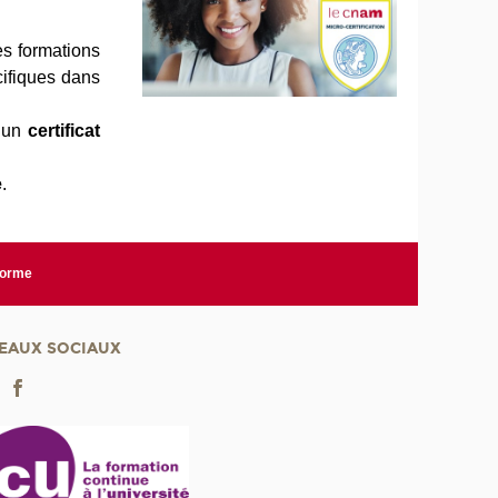
s formations
cifiques dans
, un
certificat
e
.
forme
EAUX SOCIAUX