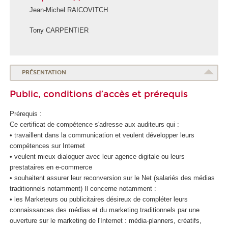
Jean-Michel RAICOVITCH
Tony CARPENTIER
É
c
o
PRÉSENTATION
l
Public, conditions d’accès et prérequis
e
d
Prérequis :
u
Ce certificat de compétence
s'adresse aux auditeurs qui :
n
• travaillent dans la communication et veulent développer leurs
u
compétences sur Internet
m
• veulent mieux dialoguer avec leur agence digitale ou leurs
é
prestataires en e-commerce
r
• souhaitent assurer leur reconversion sur le Net (salariés des médias
i
traditionnels notamment) Il concerne notamment :
q
• les Marketeurs ou publicitaires désireux de compléter leurs
u
connaissances des médias et du marketing traditionnels par une
e
ouverture sur le marketing de l'Internet : média-planners, créatifs,
e